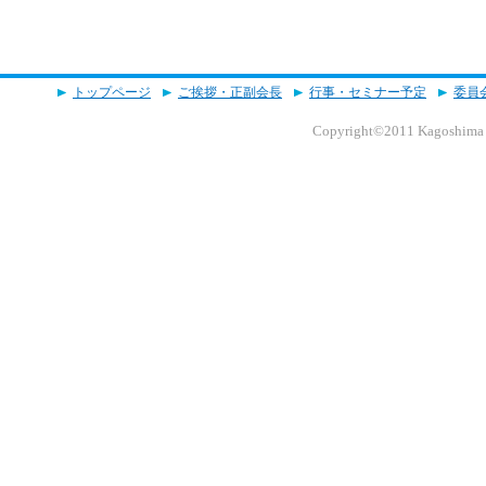
新入・若手社員ビジネスマナー
2026年6月16日
セミナー【 ╴開催済 ╴】
(2026/04/22)
トップページ
ご挨拶・正副会長
行事・セミナー予定
委員
賃金引上げに向けた支援策につ
2026年5月8日
Copyright©2011 Kagoshima Em
りお知らせ）
(2026/04/22)
高度副業・兼業人材活用セミナ
2026年5月11日
案内 【 ╴開催済 ╴】
(2026/04/22)
５月例会 【 ╴開催済 ╴】
2026年5月22日
(20
令和8年度 定時総会 【 ╴開
2026年4月27日
╴】
(2026/04/02)
令和8年度 理事会 【 ╴開催
2026年4月15日
╴】
(2026/04/02)