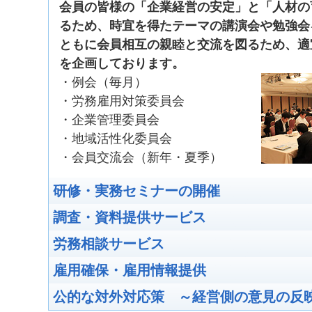
会員の皆様の「企業経営の安定」と「人材の
談窓口の拡充について（県からのご案内）
(
るため、時宜を得たテーマの講演会や勉強会
ともに会員相互の親睦と交流を図るため、適
「7月例会」及び「会員交流会」
2026年7月24日
を企画しております。
╴】
・例会（毎月）
(2026/06/08)
・労務雇用対策委員会
第1回地域活性化委員会【 ╴開
2026年7月6日
・企業管理委員会
╴】
・地域活性化委員会
(2026/06/04)
・会員交流会（新年・夏季）
障害者雇用のためのマニュアル
2026年5月27日
研修・実務セミナーの開催
ご案内（JEEDよりお知らせ）
(2026/05/27)
調査・資料提供サービス
６月例会のご案内【 ╴開催済 
2026年6月26日
労務相談サービス
第1回労務雇用対策委員会のご案
2026年6月18日
雇用確保・雇用情報提供
╴】
(2026/05/12)
公的な対外対応策 ～経営側の意見の反