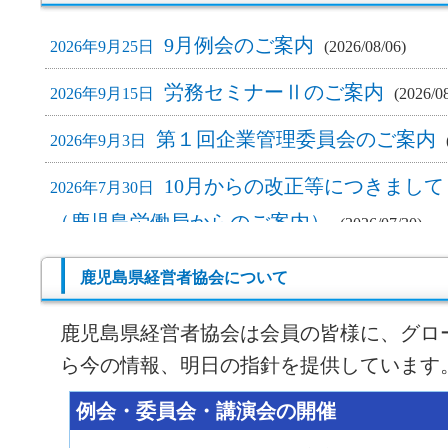
9月例会のご案内
2026年9月25日
(2026/08/06)
労務セミナーⅡのご案内
2026年9月15日
(2026/0
第１回企業管理委員会のご案内
2026年9月3日
10月からの改正等につきまし
2026年7月30日
（鹿児島労働局からのご案内）
(2026/07/30)
８月例会のご案内
2026年8月28日
(2026/07/21)
鹿児島県経営者協会について
労務セミナーⅠ のご案内
2026年8月20日
(2026/0
鹿児島県経営者協会は会員の皆様に、グロ
「メンタルヘルス不調による休
ら今の情報、明日の指針を提供しています
2026年6月10日
帰支援セミナー」【╴開催済 ╴】
(2026/06/10)
例会・委員会・講演会の開催
県内企業等からの外国人材の受
2026年6月15日